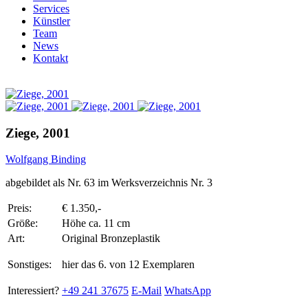
Services
Künstler
Team
News
Kontakt
Ziege, 2001
Wolfgang Binding
abgebildet als Nr. 63 im Werksverzeichnis Nr. 3
Preis:
€ 1.350,-
Größe:
Höhe ca. 11 cm
Art:
Original Bronzeplastik
Sonstiges:
hier das 6. von 12 Exemplaren
Interessiert?
+49 241 37675
E-Mail
WhatsApp